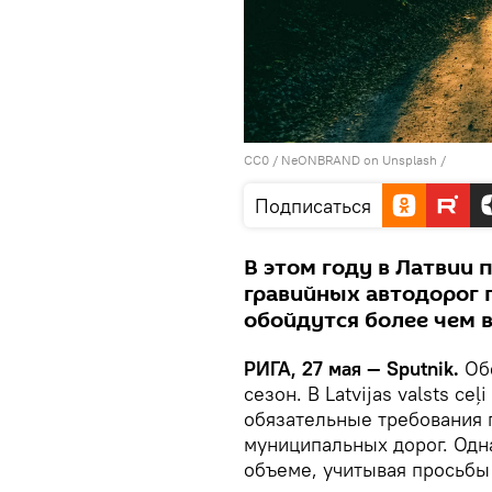
CC0
/
NeONBRAND on Unsplash
/
Подписаться
В этом году в Латвии
гравийных автодорог 
обойдутся более чем в
РИГА, 27 мая — Sputnik.
Обе
сезон. В Latvijas valsts ce
обязательные требования 
муниципальных дорог. Одн
объеме, учитывая просьбы