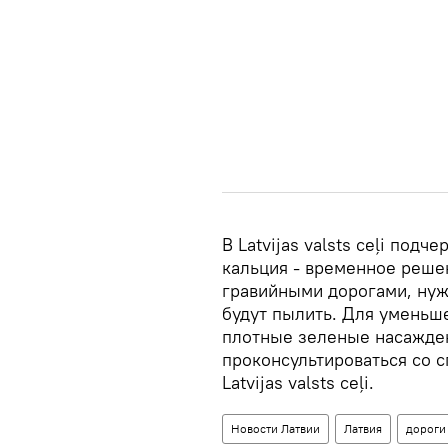
В Latvijas valsts ceļi под
кальция - временное реше
гравийными дорогами, нужн
будут пылить. Для уменьш
плотные зеленые насажден
проконсультироваться со 
Latvijas valsts ceļi.
Новости Латвии
Латвия
дороги