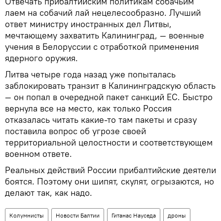
Отвечать прибалтийским политикам собачьим
лаем на собачий лай нецелесообразно. Лучший
ответ министру иностранных дел Литвы,
мечтающему захватить Калининград, — военные
учения в Белоруссии с отработкой применения
ядерного оружия.
Литва четыре года назад уже попыталась
заблокировать транзит в Калининградскую область
— он попал в очередной пакет санкций ЕС. Быстро
вернула все на место, как только Россия
отказалась читать какие-то там пакеты и сразу
поставила вопрос об угрозе своей
территориальной целостности и соответствующем
военном ответе.
Реальных действий России прибалтийские деятели
боятся. Поэтому они шипят, скулят, огрызаются, но
делают так, как надо.
Колумнисты
Новости Балтии
Гитанас Науседа
дроны