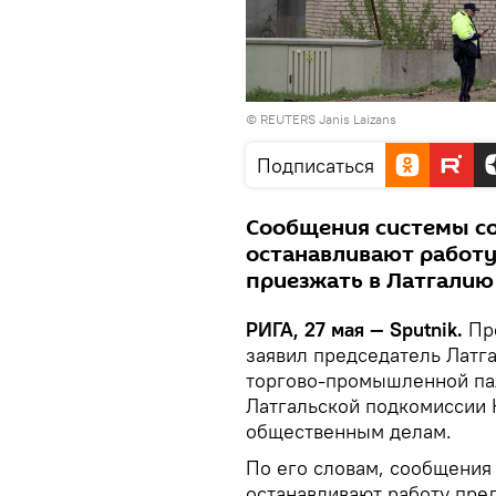
© REUTERS Janis Laizans
Подписаться
Сообщения системы со
останавливают работу
приезжать в Латгалию
РИГА, 27 мая — Sputnik.
Пр
заявил председатель Латг
торгово-промышленной па
Латгальской подкомиссии 
общественным делам.
По его словам, сообщения
останавливают работу пре