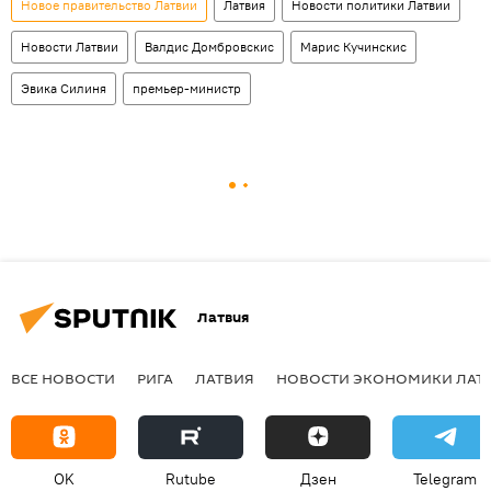
Новое правительство Латвии
Латвия
Новости политики Латвии
Новости Латвии
Валдис Домбровскис
Марис Кучинскис
Эвика Силиня
премьер-министр
Латвия
ВСЕ НОВОСТИ
РИГА
ЛАТВИЯ
НОВОСТИ ЭКОНОМИКИ ЛАТ
OK
Rutube
Дзен
Telegram