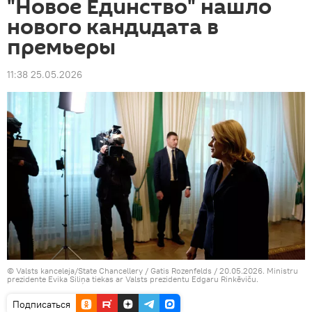
"Новое Единство" нашло
нового кандидата в
премьеры
11:38 25.05.2026
© Valsts kanceleja/State Chancellery / Gatis Rozenfelds / 20.05.2026. Ministru
prezidente Evika Siliņa tiekas ar Valsts prezidentu Edgaru Rinkēviču.
Подписаться