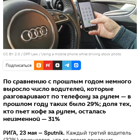
CC BY 2.0
/
DPP Law
/
Using a mobile phone while driving stock photo
Подписаться
По сравнению с прошлым годом немного
выросло число водителей, которые
разговаривают по телефону за рулем — в
прошлом году таких было 29%; доля тех,
кто пьет кофе за рулем, осталась
неизменной — 31%
РИГА, 23 мая — Sputnik.
Каждый третий водитель
(32%) признается, что во время вождения