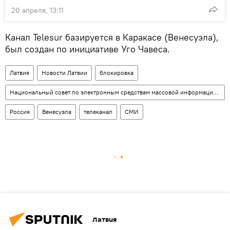
20 апреля, 13:11
Канал Telesur базируется в Каракасе (Венесуэла),
был создан по инициативе Уго Чавеса.
Латвия
Новости Латвии
блокировка
Национальный совет по электронным средствам массовой информации (НСЭСМИ)
Россия
Венесуэла
телеканал
СМИ
Латвия