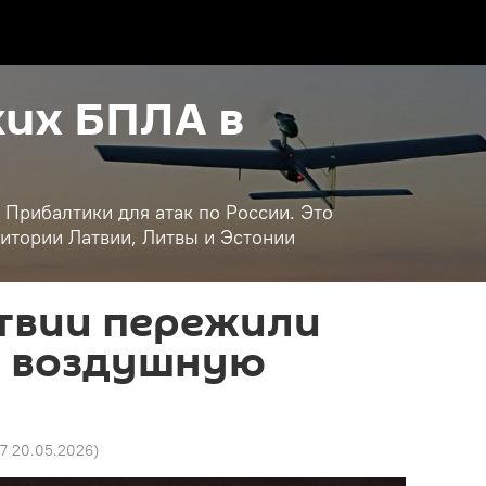
их БПЛА в
 Прибалтики для атак по России. Это
итории Латвии, Литвы и Эстонии
твии пережили
 воздушную
47 20.05.2026
)