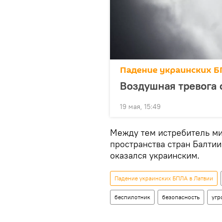
Падение украинских Б
Воздушная тревога 
19 мая, 15:49
Между тем истребитель м
пространства стран Балтии
оказался украинским.
Падение украинских БПЛА в Латвии
беспилотник
безопасность
угр