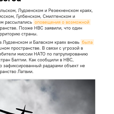
йльском, Лудзенском и Резекненском краях,
исском, Гулбенском, Смилтенском и
ям рассылались
оповещения о возможной 
ранстве. Позже НВС заявили, что один
ерриторию страны.
 в Лудзенском и Балвском краях вновь
была 
ном пространстве. В связи с угрозой в
ебители миссии НАТО по патрулированию
стран Балтии. Как сообщили в НВС,
то зафиксированный радарами объект не
ранство Латвии.