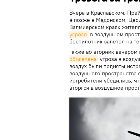
Вчера в Краславском, Пре
а позже в Мадонском, Цес
Валмиерском краях жител
угрозе
в воздушном прост
беспилотник залетел на т
Также во вторник вечером
объявлена
угроза в воздуш
воздух были подняты истр
воздушного пространства 
истребители убедились, ч
вторгся в воздушное прост