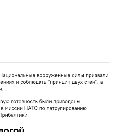
 Национальные вооруженные силы призвали
ниях и соблюдать "принцип двух стен", а
и.
вую готовность были приведены
 в миссии НАТО по патрулированию
Прибалтики.
евогой