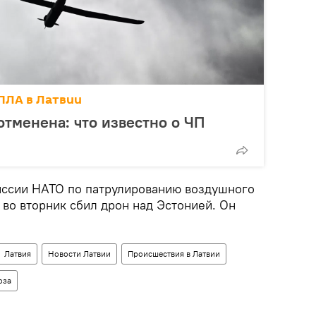
ПЛА в Латвии
отменена: что известно о ЧП
иссии НАТО по патрулированию воздушного
 во вторник сбил дрон над Эстонией. Он
Латвия
Новости Латвии
Происшествия в Латвии
оза