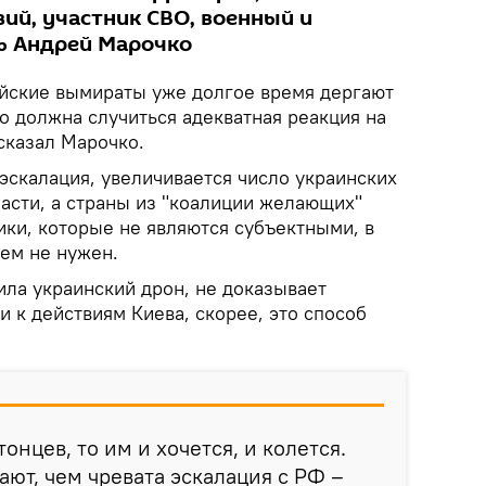
ий, участник СВО, военный и
ь Андрей Марочко
йские вымираты уже долгое время дергают
то должна случиться адекватная реакция на
сказал Марочко.
 эскалация, увеличивается число украинских
асти, а страны из "коалиции желающих"
ики, которые не являются субъектными, в
сем не нужен.
била украинский дрон, не доказывает
 к действиям Киева, скорее, это способ
тонцев, то им и хочется, и колется.
ют, чем чревата эскалация с РФ –