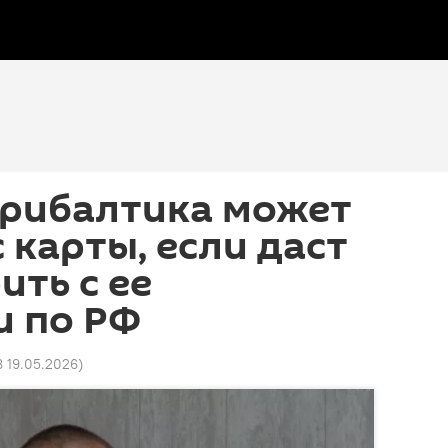
Прибалтика может
 карты, если даст
ить с ее
и по РФ
8 19.05.2026
)