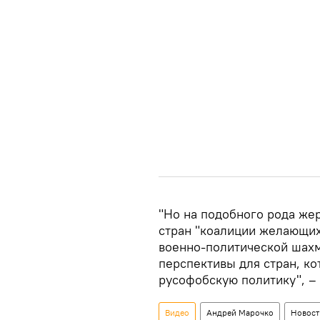
"Но на подобного рода жер
стран "коалиции желающих
военно-политической шахм
перспективы для стран, к
русофобскую политику", –
Видео
Андрей Марочко
Новост