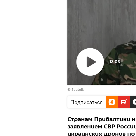
13:06
Воспроизвести
© Sputnik
видео
Подписаться
Странам Прибалтики н
заявлением СВР Росси
украинских дронов по 