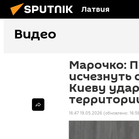
Латвия
Видео
Марочко: 
исчезнуть с
Киеву удар
территори
16:47 19.05.2026
(обновлено:
16:5