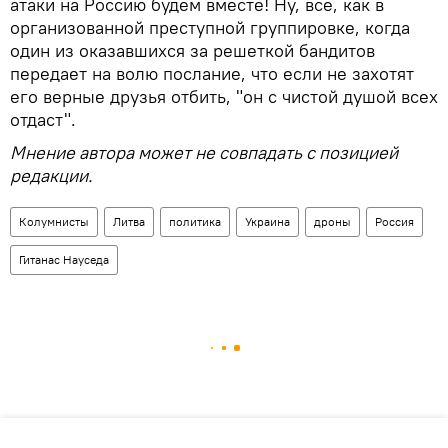
атаки на Россию будем вместе! Ну, все, как в
организованной преступной группировке, когда
один из оказавшихся за решеткой бандитов
передает на волю послание, что если не захотят
его верные друзья отбить, "он с чистой душой всех
отдаст".
Мнение автора может не совпадать с позицией
редакции.
Колумнисты
Литва
политика
Украина
дроны
Россия
Гитанас Науседа