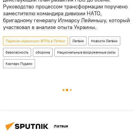
Руководство процессом трансформации поручено
заместителю командира дивизии НАТО,
бригадному генералу Илмарсу Лейиньшу, который
участвовал в анализе опыта Украины.
Падение украинских БПЛА в Латвии
Латвия
Новости Латвии
безопасность
оборона
Национальные вооруженные силы
Каспарс Пуданс
Латвия