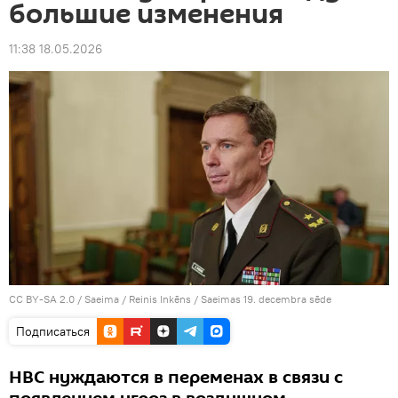
большие изменения
11:38 18.05.2026
CC BY-SA 2.0
/
Saeima / Reinis Inkēns
/
Saeimas 19. decembra sēde
Подписаться
НВС нуждаются в переменах в связи с