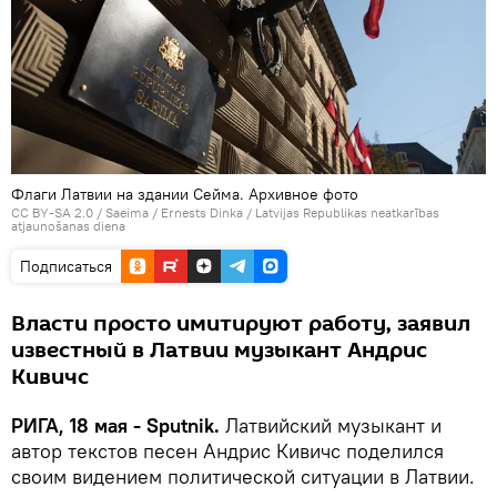
Флаги Латвии на здании Сейма. Архивное фото
CC BY-SA 2.0
/
Saeima / Ernests Dinka
/
Latvijas Republikas neatkarības
atjaunošanas diena
Подписаться
Власти просто имитируют работу, заявил
известный в Латвии музыкант Андрис
Кивичс
РИГА, 18 мая - Sputnik.
Латвийский музыкант и
автор текстов песен Андрис Кивичс поделился
своим видением политической ситуации в Латвии.