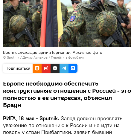
Военнослужащие армии Германии. Архивное фото
© Sputnik / Денис Асланов
/
Перейти в фотобанк
Подписаться
Европе необходимо обеспечить
конструктивные отношения с Россией - это
полностью в ее интересах, объяснил
Браун
РИГА, 18 мая - Sputnik.
Запад должен проявлять
уважение по отношению к России и не идти на
поводу у стран Прибалтики, заявил бывший