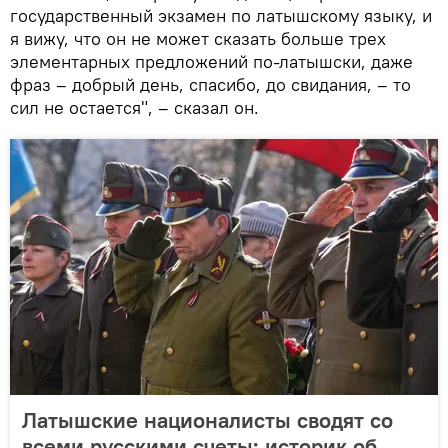
государственный экзамен по латышскому языку, и
я вижу, что он не может сказать больше трех
элементарных предложений по-латышски, даже
фраз – добрый день, спасибо, до свидания, – то
сил не остается", – сказал он.
Латышские националисты сводят со
всеми русскими счеты: историк об