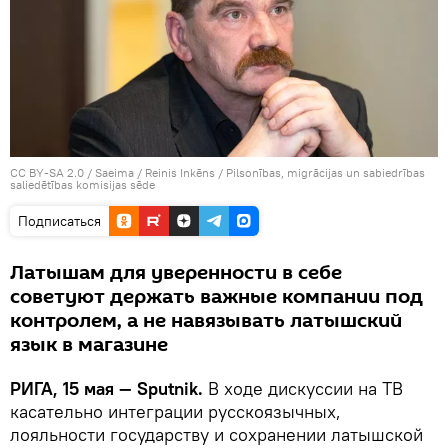
CC BY-SA 2.0
/
Saeima / Reinis Inkēns
/
Pilsonības, migrācijas un sabiedrības
saliedētības komisijas sēde
Подписаться
Латышам для уверенности в себе
советуют держать важные компании под
контролем, а не навязывать латышский
язык в магазине
РИГА, 15 мая — Sputnik.
В ходе дискуссии на ТВ
касательно интеграции русскоязычных,
лояльности государству и сохранении латышской