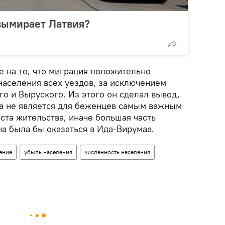
вымирает Латвия?
е на то, что миграция положительно
населения всех уездов, за исключением
о и Выруского. Из этого он сделал вывод,
да не является для беженцев самым важным
ста жительства, иначе большая часть
а была бы оказаться в Ида-Вирумаа.
ение
убыль населения
численность населения