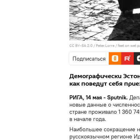
CC BY-SA 2.0
/
Peter.Lorre
/
feet on wet 
Подписаться
Демографически Эстони
как поведут себя при
РИГА, 14 мая - Sputnik.
Деп
новые данные о численност
стране проживало 1 360 74
в начале года.
Наибольшее сокращение на
русскоязычном регионе Ид