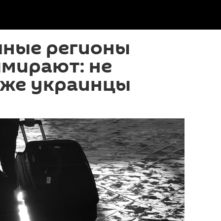
чные регионы
ымирают: не
аже украинцы