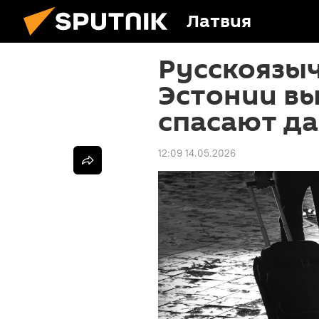
Латвия
Русскоязы
Эстонии в
спасают д
12:09 14.05.2026