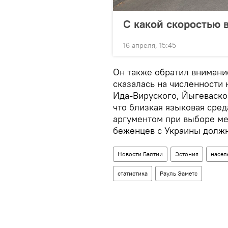
С какой скоростью 
16 апреля, 15:45
Он также обратил внимани
сказалась на численности 
Ида-Вируского, Йыгеваског
что близкая языковая сре
аргументом при выборе ме
беженцев с Украины должн
Новости Балтии
Эстония
насел
статистика
Рауль Эаметс