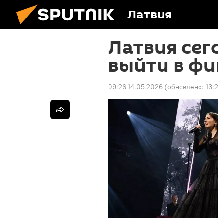
Латвия
Латвия сег
выйти в фи
09:26 14.05.2026
(обновлено:
13: