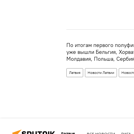
По итогам первого полуфи
уже вышли Бельгия, Хорват
Молдавия, Польша, Сербия
Латвия
Новости Латвии
Новост
Латвия
ВСЕ НОВОСТИ
РИГА