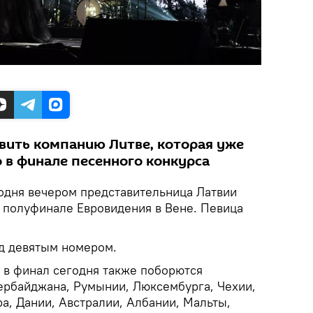
авить компанию Литве, которая уже
 в финале песенного конкурса
одня вечером представительница Латвии
м полуфинале Евровидения в Вене. Певица
од девятым номером.
д в финал сегодня также поборются
зербайджана, Румынии, Люксембурга, Чехии,
а, Дании, Австралии, Албании, Мальты,