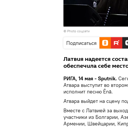
© Photo соцсети
Подписаться
Латвия надеется сост
обеспечила себе место
РИГА, 14 мая - Sputnik.
Сег
Атвара выступит во второ
исполнит песню Ēnā.
Атвара выйдет на сцену п
Вместе с Латвией за выхо
участники из Болгарии, А
Армении, Швейцарии, Кипр