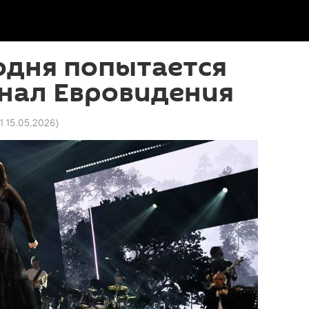
одня попытается
нал Евровидения
21 15.05.2026
)