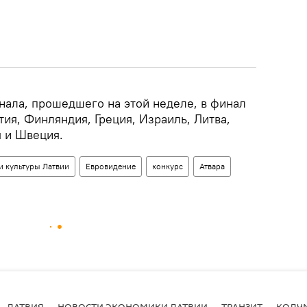
нала, прошедшего на этой неделе, в финал
ия, Финляндия, Греция, Израиль, Литва,
 и Швеция.
и культуры Латвии
Евровидение
конкурс
Атвара
ЛАТВИЯ
НОВОСТИ ЭКОНОМИКИ ЛАТВИИ
ТРАНЗИТ
КОЛУ