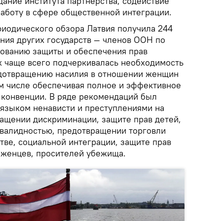
дание института партнерства, содействие
работу в сфере общественной интеграции.
риодического обзора Латвия получила 244
ия других государств — членов ООН по
ованию защиты и обеспечения прав
х чаще всего подчеркивалась необходимость
едотвращению насилия в отношении женщин
ом числе обеспечивая полное и эффективное
конвенции. В ряде рекомендаций был
 языком ненависти и преступлениями на
ращении дискриминации, защите прав детей,
нвалидностью, предотвращении торговли
тве, социальной интеграции, защите прав
еженцев, просителей убежища.