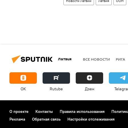
Новости Латвии
Латвия
ООН
Латвия
ВСЕ НОВОСТИ
РИГА
OK
Rutube
Дзен
Telegr
О проекте
Контакты
Правила использования
Политик
Реклама
Обратная связь
Настройки отслеживания