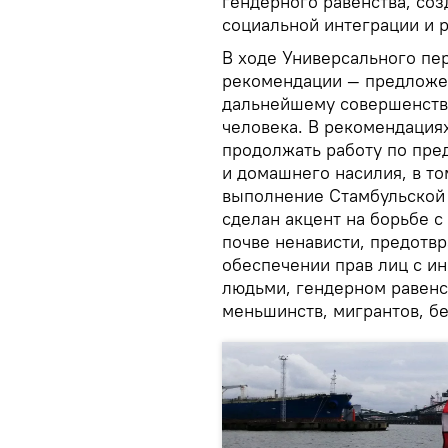
гендерного равенства, соз
социальной интеграции и 
В ходе Универсального пе
рекомендации — предложен
дальнейшему совершенств
человека. В рекомендация
продолжать работу по пр
и домашнего насилия, в т
выполнение Стамбульской 
сделан акцент на борьбе с
почве ненависти, предотв
обеспечении прав лиц с и
людьми, гендерном равенс
меньшинств, мигрантов, б