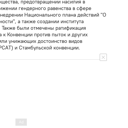
бщества, предотвращении насилия в
жении гендерного равенства в сфере
 внедрении Национального плана действий "О
ости", а также создании института
. Также были отмечены ратификация
 к Конвенции против пыток и других
или унижающих достоинство видов
PCAT) и Стамбульской конвенции.