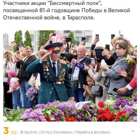
Участники акции "Бессмертный полк",
посвященной 81-й годовщине Победы в Великой
Отечественной войне, в Тирасполе.
3
/22
© Sputnik / Dmitrij Osmatesko
/
Перейти в фотобанк