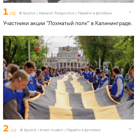
1
/22
© Sputnik / Alexandr Podgorchuk
/
Перейти в фотобанк
Участники акции "Лохматый полк" в Калининграде.
2
/22
© Sputnik / Artem Kulekin
/
Перейти в фотобанк