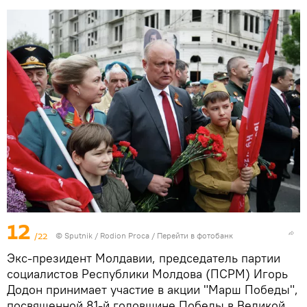
12
/22
© Sputnik / Rodion Proca
/
Перейти в фотобанк
Экс-президент Молдавии, председатель партии
социалистов Республики Молдова (ПСРМ) Игорь
Додон принимает участие в акции "Марш Победы",
посвященной 81-й годовщине Победы в Великой