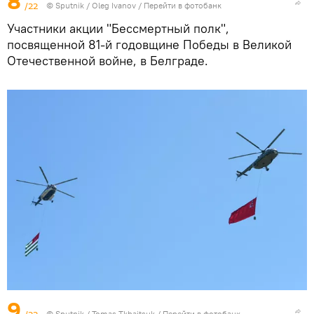
8
/22
© Sputnik / Oleg Ivanov
/
Перейти в фотобанк
Участники акции "Бессмертный полк",
посвященной 81-й годовщине Победы в Великой
Отечественной войне, в Белграде.
9
/22
© Sputnik / Tomas Tkhaitsuk
/
Перейти в фотобанк