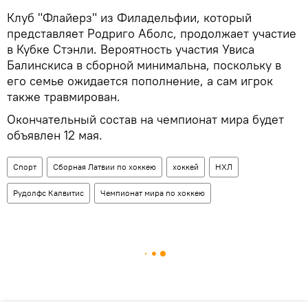
Клуб "Флайерз" из Филадельфии, который
представляет Родриго Аболс, продолжает участие
в Кубке Стэнли. Вероятность участия Увиса
Балинскиса в сборной минимальна, поскольку в
его семье ожидается пополнение, а сам игрок
также травмирован.
Окончательный состав на чемпионат мира будет
объявлен 12 мая.
Спорт
Сборная Латвии по хоккею
хоккей
НХЛ
Рудолфс Калвитис
Чемпионат мира по хоккею