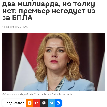
два миллиарда, но толку
нет: премьер негодует из-
за БПЛА
11:19 08.05.2026
©
Valsts kanceleja/State Chancellery / Gatis Rozenfelds
Подписаться