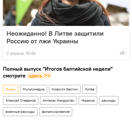
Неожиданно! В Литве защитили
Россию от лжи Украины
2 апреля, 16:44
Полный выпуск "Итогов балтийской недели"
смотрите
здесь >>
Видео
Мультимедиа
Новости Балтии
Литва
Алексей Стефанов
Антанас Кандротас
Украина
расходы
военные расходы
финансирование