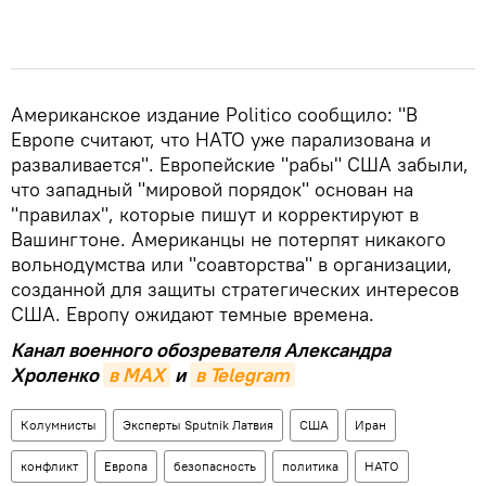
Американское издание Politico сообщило: "В
Европе считают, что НАТО уже парализована и
разваливается". Европейские "рабы" США забыли,
что западный "мировой порядок" основан на
"правилах", которые пишут и корректируют в
Вашингтоне. Американцы не потерпят никакого
вольнодумства или "соавторства" в организации,
созданной для защиты стратегических интересов
США. Европу ожидают темные времена.
Канал военного обозревателя Александра
Хроленко
в MAX
и
в Telegram
Колумнисты
Эксперты Sputnik Латвия
США
Иран
конфликт
Европа
безопасность
политика
НАТО