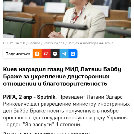
CC BY-SA 2.0
/
Saeima / Reinis Inkēns
/
Baltijas Asamblejas 44.sesija
Подписаться
Киев наградил главу МИД Латвии Байбу
Браже за укрепление двусторонних
отношений и благотворительность
РИГА, 2 апр - Sputnik.
Президент Латвии Эдгарс
Ринкевичс дал разрешение министру иностранных
дел Байбе Браже носить полученную в ноябре
прошлого года государственную награду Украины
- орден "За заслуги" II степени.