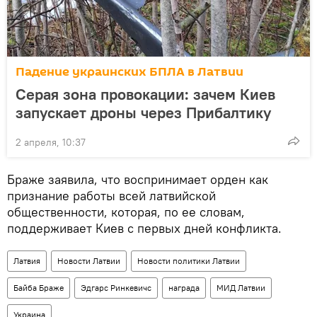
Падение украинских БПЛА в Латвии
Серая зона провокации: зачем Киев
запускает дроны через Прибалтику
2 апреля, 10:37
Браже заявила, что воспринимает орден как
признание работы всей латвийской
общественности, которая, по ее словам,
поддерживает Киев с первых дней конфликта.
Латвия
Новости Латвии
Новости политики Латвии
Байба Браже
Эдгарс Ринкевичс
награда
МИД Латвии
Украина