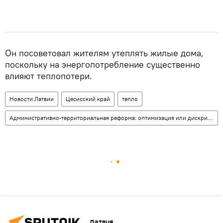
Он посоветовал жителям утеплять жилые дома,
поскольку на энергопотребление существенно
влияют теплопотери.
Новости Латвии
Цесисский край
тепло
Административно-территориальная реформа: оптимизация или дискриминация
Латвия