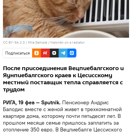
CC BY-SA 2.0
/
Miia Sample
/
Halonen on a radiator
Подписаться
После присоединения Вецпиебалгского и
Яунпиебалгского краев к Цесисскому
местный поставщик тепла справляется с
трудом
РИГА, 19 фев — Sputnik.
Пенсионер Андрис
Балодис вместе с женой живет в трехкомнатной
квартире дома, которому почти пятьдесят лет. В
прошлом месяце семье пришлось заплатить за
отопление 350 евро. В Вецпиебалге Цессиского