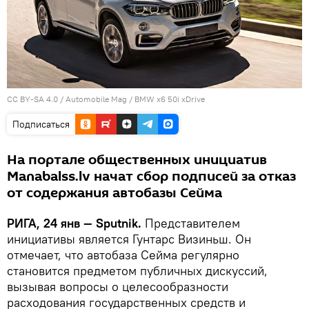
CC BY-SA 4.0
/
Automobile Mag
/
BMW x6 50i xDrive
Подписаться
На портале общественных инициатив
Manabalss.lv начат сбор подписей за отказ
от содержания автобазы Сейма
РИГА, 24 янв — Sputnik.
Представителем
инициативы является Гунтарс Визиньш. Он
отмечает, что автобаза Сейма регулярно
становится предметом публичных дискуссий,
вызывая вопросы о целесообразности
расходования государственных средств и