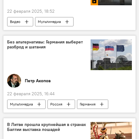
22 февраля 2025, 18:52
Видео
Мультимедиа
Минобороны РФ
Без альтернативы: Германия выберет
разброд и шатания
Петр Акопов
22 февраля 2025, 16:44
Мультимедиа
Россия
Германия
Фридрих Мерц
"Альтернатива для Германии"
В Литве прошла крупнейшая в странах
Балтии выставка лошадей