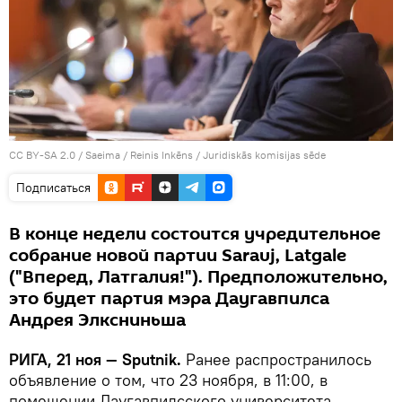
CC BY-SA 2.0
/
Saeima / Reinis Inkēns
/
Juridiskās komisijas sēde
Подписаться
В конце недели состоится учредительное
собрание новой партии Sarauj, Latgale
("Вперед, Латгалия!"). Предположительно,
это будет партия мэра Даугавпилса
Андрея Элксниньша
РИГА, 21 ноя — Sputnik.
Ранее распространилось
объявление о том, что 23 ноября, в 11:00, в
помещении Даугавпилсского университета