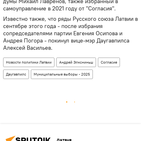
думы Михаил Лавренов, также избранный в
самоуправление в 2021 году от "Согласия".
Известно также, что ряды Русского союза Латвии в
сентябре этого года - после избрания
сопредседателями партии Евгения Осипова и
Андрея Погора - покинул вице-мэр Даугавпилса
Алексей Васильев.
Новости политики Латвии
Андрей Элксниньш
Согласие
Даугавпилс
Муниципальные выборы - 2025
Латвия