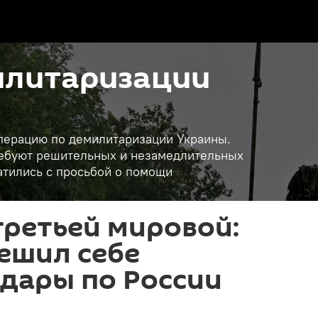
илитаризации
операцию по демилитаризации Украины.
требуют решительных и незамедлительных
атились с просьбой о помощи
третьей мировой:
ешил себе
дары по России