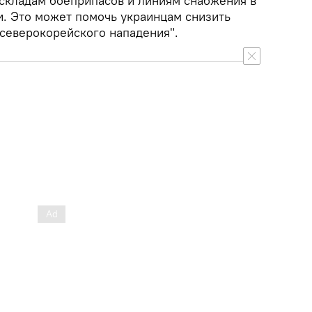
 складам боеприпасов и линиям снабжения в
и. Это может помочь украинцам снизить
северокорейского нападения".