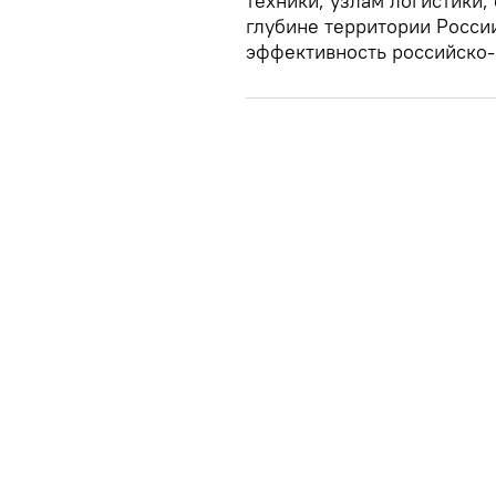
техники, узлам логистики,
глубине территории Росси
эффективность российско-