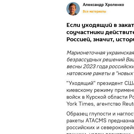
Александр Хроленко
Все материалы
Если уходящий в зака
соучастники действит
Россией, значит, исто
Марионеточная украинская
безрассудных решений Ваш
весны 2023 года российск
натовские ракеты в "новых
"Уходящий" президент СШ
киевскому режиму примен
войск в Курской области Р
York Times, агентство Reu
Образец глупости и наглос
ракеты ATACMS предназнач
российских и северокорей