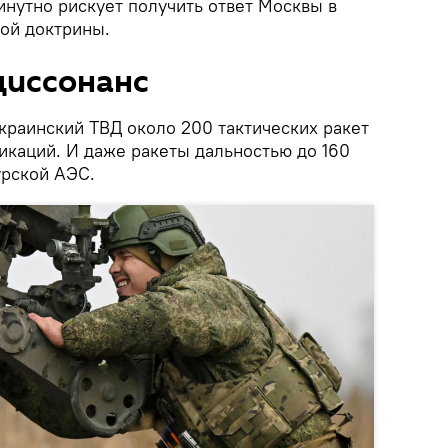
нутно рискует получить ответ Москвы в
ой доктрины.
диссонанс
краинский ТВД около 200 тактических ракет
каций. И даже ракеты дальностью до 160
урской АЭС.