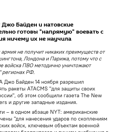
т Джо Байден и натовские
ельно готовы "напрямую" воевать с
рия ничему их не научила
 армия не получит никаких преимуществ от
ингтона, Лондона и Парижа, потому что с
ие войска ПВО методично уничтожают
" регионах РФ.
А Джо Байден 14 ноября разрешил
ять ракеты ATACMS "для защиты своих
оссии", об этом сообщили газета The New
ters и другие западные издания.
ти – в одном абзаце NYT: американские
ены "для нанесения ударов по скоплениям
ских войск, ключевым объектам военной