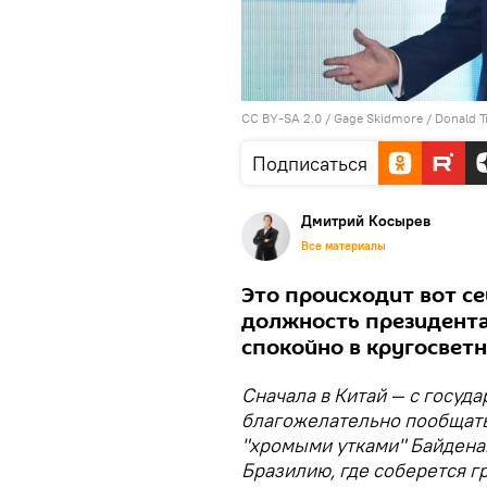
CC BY-SA 2.0
/
Gage Skidmore
/
Donald 
Подписаться
Дмитрий Косырев
Все материалы
Это происходит вот се
должность президента
спокойно в кругосвет
Сначала в Китай — с госуд
благожелательно пообщатьс
"хромыми утками" Байдена.
Бразилию, где соберется г