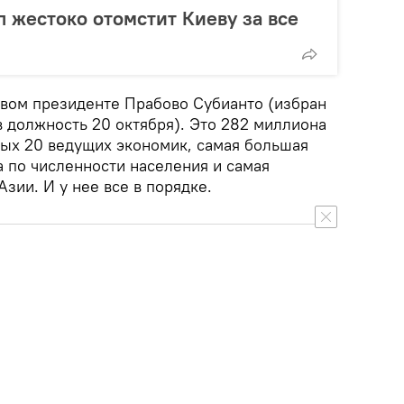
п жестоко отомстит Киеву за все
овом президенте Прабово Субианто (избран
 в должность 20 октября). Это 282 миллиона
тых 20 ведущих экономик, самая большая
а по численности населения и самая
зии. И у нее все в порядке.