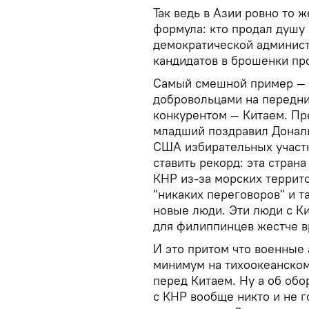
Так ведь в Азии ровно то ж
формула: кто продал душу
демократической администр
кандидатов в брошенки про
Самый смешной пример — 
добровольцами на передни
конкурентом — Китаем. П
младший поздравил Дональ
США избирательных участк
ставить рекорд: эта стран
КНР из-за морских террит
"никаких переговоров" и т
новые люди. Эти люди с Ки
для филиппинцев жестче в
И это притом что военные 
минимум на тихоокеанском
перед Китаем. Ну а об об
с КНР вообще никто и не г