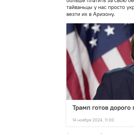
больше платить за свою б
тайваньцы у нас просто ук
везти их в Аризону.
Трамп готов дорого
14 ноября 2024, 11:00