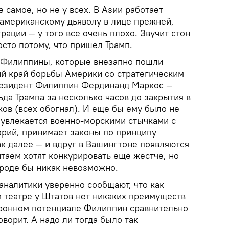
е самое, но не у всех. В Азии работает
 американскому дьяволу в лице прежней,
ации — у того все очень плохо. Звучит стон
сто потому, что пришел Трамп.
Филиппины, которые внезапно пошли
й край борьбы Америки со стратегическим
резидент Филиппин Фердинанд Маркос —
да Трампа за несколько часов до закрытия в
ов (всех обогнал). И еще бы ему было не
а увлекается военно-морскими стычками с
орий, принимает законы по принципу
ак далее — и вдруг в Вашингтоне появляются
таем хотят конкурировать еще жестче, но
роде бы никак невозможно.
аналитики уверенно сообщают, что как
 театре у Штатов нет никаких преимуществ
оронном потенциале Филиппин сравнительно
оворит. А надо ли тогда было так