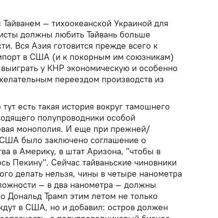
с Тайванем — тихоокеанской Украиной для
писты должны любить Тайвань больше
сти. Вся Азия готовится прежде всего к
порт в США (и к покорным им союзникам)
— выиграть у КНР экономическую и особенно
 желательным переездом производств из
о тут есть такая история вокруг тамошнего
водящего полупроводники особой
овая монополия. И еще при прежней/
США было заключено соглашение о
ва в Америку, в штат Аризона, "чтобы в
ось Пекину". Сейчас тайваньские чиновники
этого делать нельзя, чины в четыре нанометра
сложности — в два нанометра — должны
ко Дональд Трамп этим летом не только
ждут в США, но и добавил: остров должен