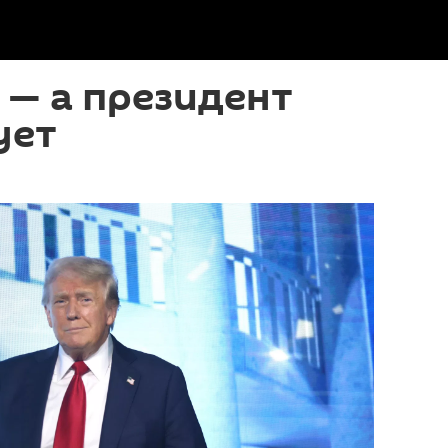
 — а президент
ует