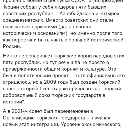
прошло с момента роспуска СССР. Тогда президент
Турции собрал у себя лидеров пяти бывших
советских республик — Азербайджана и четырех
среднеазиатских. Вместо советских они стали
называться тюркскими (да, по вполне
историческим основаниям), но именно после того,
как перестали быть частью большой исторической
России.
Никто не оспаривает тюркские корни народов этих
пяти республик, но тут речь шла не просто о
приверженности общим корням и культуре. Это
был и политический проект — хотя официально это
отрицалось, но в 2009 году был создан Тюркский
совет, который был охарактеризован как "первый
добровольный союз тюркских государств в
истории".
А в 2021-м совет был переименован в
Организацию тюркских государств — начался
новый этап интеграции. Уровень экономического,