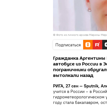
© Фото из личного архива Марины Мер
Подписаться
Гражданка Аргентины 
автобусе из России в 
пограничники обругали
вытолкали назад
РИГА, 27 сен — Sputnik, А
учится в России – в Росси
гидрометеорологическом у
году стала бакалавром, ос