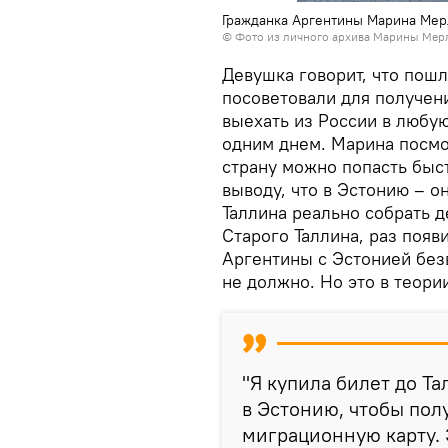
Гражданка Аргентины Марина Мерл
© Фото из личного архива Марины Мер
Девушка говорит, что пошл
посоветовали для получен
выехать из России в любую
одним днем. Марина посмот
страну можно попасть быст
выводу, что в Эстонию – он
Таллина реально собрать д
Старого Таллина, раз появ
Аргентины с Эстонией без
не должно. Но это в теори
"Я купила билет до Та
в Эстонию, чтобы пол
миграционную карту. 