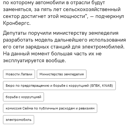
по которому автомобили в отрасли будут
заменяться, за пять лет сельскохозяйственный
сектор достигнет этой мощности", — подчеркнул
Кронбергс.
Депутаты поручили министерству земледелия
разработать модель дальнейшего использования
его сети зарядных станций для электромобилей.
На данный момент большая часть их не
эксплуатируется вообще.
Новости Латвии
Министерство земледелия
Бюро по предотвращению и борьбе с коррупцией (БПБК, KNAB)
борьба с коррупцией
комиссия Сейма по публичным расходам и ревизиям
электромобиль