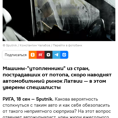
© Sputnik / Константин Чалабов
/
Перейти в фотобанк
Подписаться
Машины-"утопленники" из стран,
пострадавших от потопа, скоро наводнят
автомобильный рынок Латвии — в этом
уверены специалисты
РИГА, 18 сен — Sputnik.
Какова вероятность
столкнуться с таким авто и как себя обезопасить
от такого неприятного сюрприза? На этот вопрос
отвечает автожурналист, член жюри ежегодного