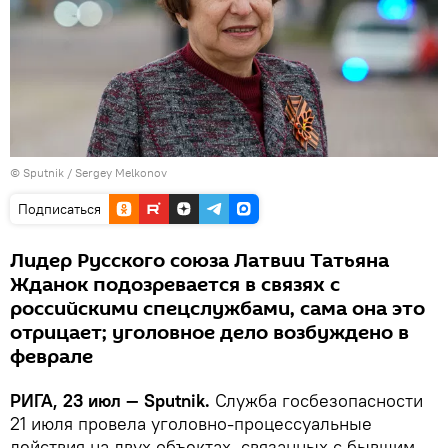
© Sputnik / Sergey Melkonov
Подписаться
Лидер Русского союза Латвии Татьяна
Жданок подозревается в связях с
российскими спецслужбами, сама она это
отрицает; уголовное дело возбуждено в
феврале
РИГА, 23 июл — Sputnik.
Служба госбезопасности
21 июля провела уголовно-процессуальные
действия на двух объектах, связанных с бывшим