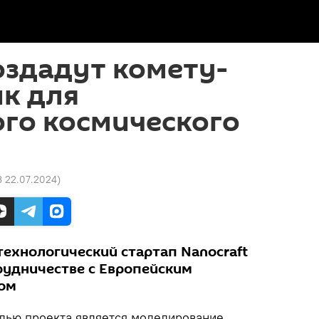
оздадут комету-
к для
го космического
3 22.07.2024
)
технологический стартап Nanocraft
трудничестве с Европейским
вом
ью проекта является моделирование