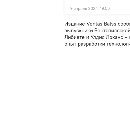
9 апреля 2024, 19:50
Издание Ventas Balss cооб
выпускники Вентспилсско
Либиете и Улдис Локанс 
опыт разработки технолог