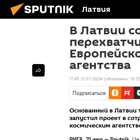
Латвия
В Латвии с
перехватчи
Европейско
агентства
17:45 21.07.2024
(обновлено:
10:5
Подписаться
Основанный в Латвии 
запустил проект в со
космическим агентст
РИГА, 21 июл — Sputnik.
Цел