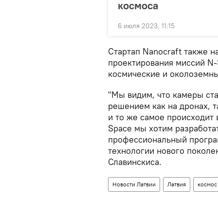
космоса
6 июля 2023, 11:15
Стартап Nanocraft также н
проектирования миссий N-
космические и околоземны
"Мы видим, что камеры ст
решением как на дронах, т
и то же самое происходит
Space мы хотим разработа
профессиональный програ
технологии нового поколен
Славинскиса.
Новости Латвии
Латвия
космос