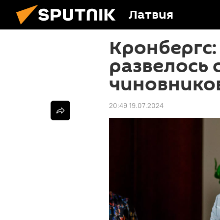
Латвия
Кронбергс:
развелось
чиновнико
20:49 19.07.2024