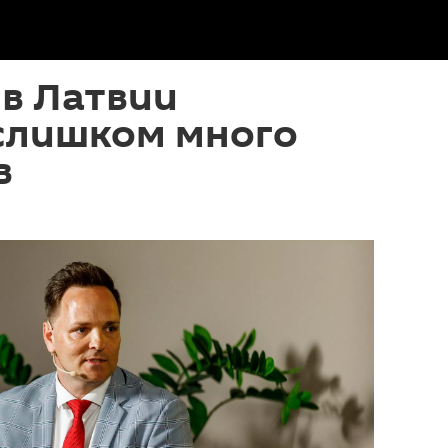
 в Латвии
 слишком много
в