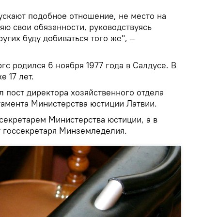
ускают подобное отношение, не место на
яю свои обязанности, руководствуясь
ругих буду добиваться того же", –
с родился 6 ноября 1977 года в Салдусе. В
е 17 лет.
л пост директора хозяйственного отдела
амента Министерства юстиции Латвии.
ссекретарем Министерства юстиции, а в
т госсекретаря Минземледелия.