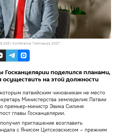
.06.2021. Konference "Celmlauzis 2021"
вы Госканцелярии поделился планами,
я осуществить на этой должности
оторым латвийским чиновникам не место
секретарь Министерства земледелия Латвии
го премьер-министр Эвика Силиня
пост главы Госканцелярии.
 получил приглашение возглавить
андала с Янисом Цитсковскисом – прежним