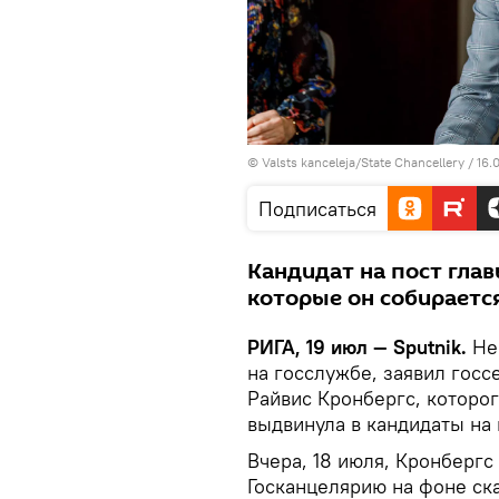
©
Valsts kanceleja/State Chancellery / 16
Подписаться
Кандидат на пост гла
которые он собираетс
РИГА, 19 июл — Sputnik.
Нек
на госслужбе, заявил гос
Райвис Кронбергс, которо
выдвинула в кандидаты на 
Вчера, 18 июля, Кронбергс
Госканцелярию на фоне ск