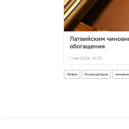
Латвийским чиновни
обогащения
1 мая 2024, 14:03
Латвия
Госканцелярия
чиновни