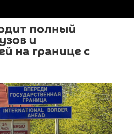
водит полный
узов и
й на границе с