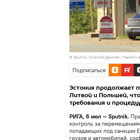
© Sputnik / Алексей Даничев
/
Перейти 
Подписаться
Эстония продолжает п
Литвой и Польшей, чт
требования и процеду
РИГА, 6 июл — Sputnik.
Пра
контроль за перемещениям
попадающих под санкции Е
грузов и автомобилей, соо