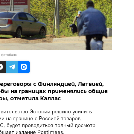
в фотобанк
ереговоры с Финляндией, Латвией,
обы на границах применялись общие
ры, отметила Каллас
вительство Эстонии решило усилить
и на границе с Россией товаров,
С, будет проводиться полный досмотр
бщает издание Postimees.