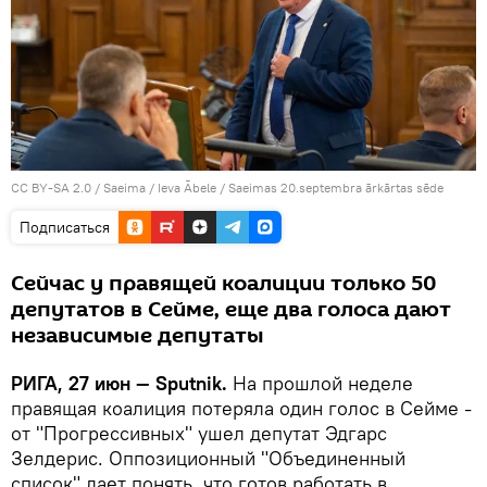
CC BY-SA 2.0
/
Saeima / Ieva Ābele
/
Saeimas 20.septembra ārkārtas sēde
Подписаться
Сейчас у правящей коалиции только 50
депутатов в Сейме, еще два голоса дают
независимые депутаты
РИГА, 27 июн — Sputnik.
На прошлой неделе
правящая коалиция потеряла один голос в Сейме -
от "Прогрессивных" ушел депутат Эдгарс
Зелдерис. Оппозиционный "Объединенный
список" дает понять, что готов работать в