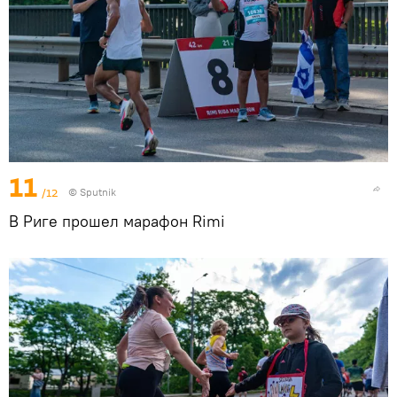
11
/12
© Sputnik
В Риге прошел марафон Rimi