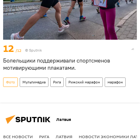
12
/12
© Sputnik
Болельщики поддерживали спортсменов
мотивирующими плакатами.
Фото
Мультимедиа
Рига
Рижский марафон
марафон
Латвия
ВСЕ НОВОСТИ
РИГА
ЛАТВИЯ
НОВОСТИ ЭКОНОМИКИ ЛАТ