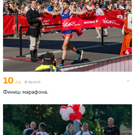
10
/12
© Sputnik
Финиш марафона.