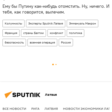
Ему бы Путину как-нибудь отомстить. Ну, ничего. И
тебя, как говорится, вылечим.
Колумнисты
Эксперты Sputnik Латвия
Эммануэль Макрон
Франция
страны Балтии
конфликт
политика
безопасность
военная операция
Россия
Латвия
ВСЕ НОВОСТИ
РИГА
ЛАТВИЯ
НОВОСТИ ЭКОНОМИКИ ЛАТ