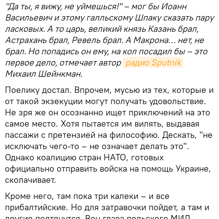
"Да ты, я вижу, не уймешься!" – мог бы Иоанн
Васильевич и этому галльскому Шпаку сказать пару
ласковых. А то царь, великий князь Казань брал,
Астрахань брал, Ревель брал. А Макрона… нет, не
брал. Но попадись он ему, на кол посадил бы – это
первое дело, отмечает автор
радио Sputnik
Михаил Шейнкман.
Поелику достал. Впрочем, мусью из тех, которые и
от такой экзекуции могут получать удовольствие.
Не зря же он осознанно ищет приключений на это
самое место. Хотя пытается им вилять, выдавая
пассажи с претензией на философию. Дескать, "не
исключать чего-то – не означает делать это".
Однако коалицию стран НАТО, готовых
официально отправить войска на помощь Украине,
сколачивает.
Кроме него, там пока три калеки – и все
прибалтийские. Но для затравочки пойдет, а там и
другие подтянутся. Вон глава польского МИД