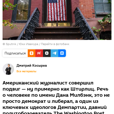
© Sputnik / Юки Ивамура
/
Перейти в фотобанк
Подписаться
Дмитрий Косырев
Все материалы
Американский журналист совершил
подвиг — ну примерно как Штирлиц. Речь
о человеке по имени Дана Милбэнк, это не
просто демократ и либерал, а один из
ключевых идеологов Демпартии, давний
политобозреватель The Washington Post