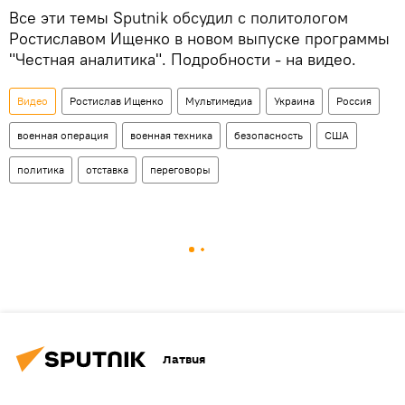
Все эти темы Sputnik обсудил с политологом
Ростиславом Ищенко в новом выпуске программы
"Честная аналитика". Подробности - на видео.
Видео
Ростислав Ищенко
Мультимедиа
Украина
Россия
военная операция
военная техника
безопасность
США
политика
отставка
переговоры
Латвия