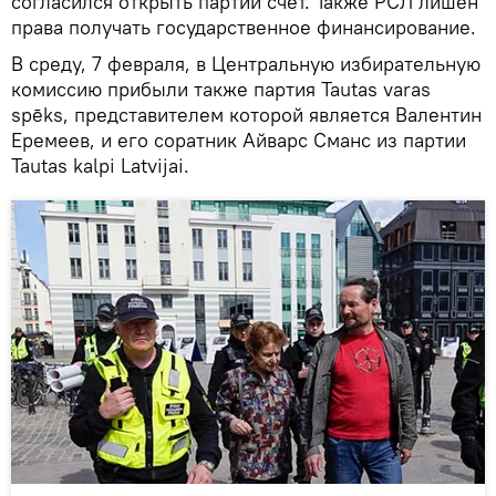
согласился открыть партии счет. Также РСЛ лишен
права получать государственное финансирование.
В среду, 7 февраля, в Центральную избирательную
комиссию прибыли также партия Tautas varas
spēks, представителем которой является Валентин
Еремеев, и его соратник Айварс Сманс из партии
Tautas kalpi Latvijai.