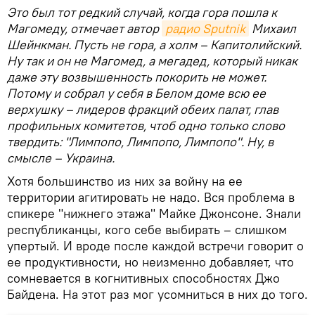
Это был тот редкий случай, когда гора пошла к
Магомеду, отмечает автор
радио Sputnik
Михаил
Шейнкман. Пусть не гора, а холм – Капитолийский.
Ну так и он не Магомед, а мегадед, который никак
даже эту возвышенность покорить не может.
Потому и собрал у себя в Белом доме всю ее
верхушку – лидеров фракций обеих палат, глав
профильных комитетов, чтоб одно только слово
твердить: "Лимпопо, Лимпопо, Лимпопо". Ну, в
смысле – Украина.
Хотя большинство из них за войну на ее
территории агитировать не надо. Вся проблема в
спикере "нижнего этажа" Майке Джонсоне. Знали
республиканцы, кого себе выбирать – слишком
упертый. И вроде после каждой встречи говорит о
ее продуктивности, но неизменно добавляет, что
сомневается в когнитивных способностях Джо
Байдена. На этот раз мог усомниться в них до того.