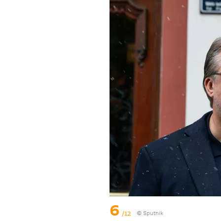
6
/12
© Sputnik