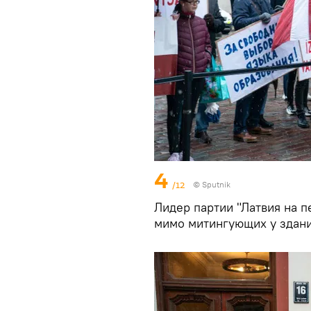
4
/12
© Sputnik
Лидер партии "Латвия на 
мимо митингующих у здан