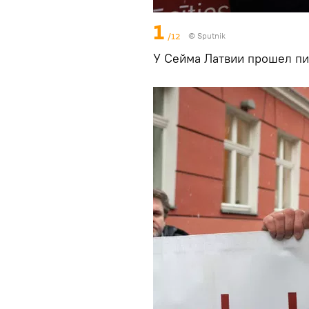
1
/12
© Sputnik
У Сейма Латвии прошел пи