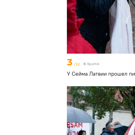
3
/12
© Sputnik
У Сейма Латвии прошел пи