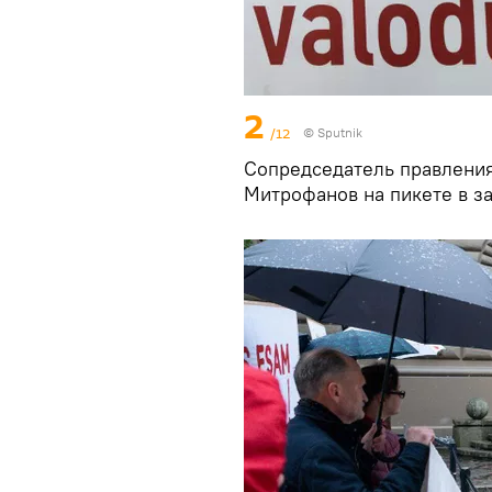
2
/12
© Sputnik
Сопредседатель правления
Митрофанов на пикете в з