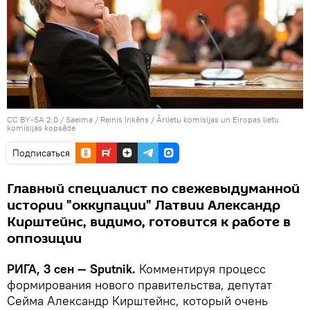
CC BY-SA 2.0
/
Saeima / Reinis Inkēns
/
Ārlietu komisijas un Eiropas lietu
komisijas kopsēde
Подписаться
Главный специалист по свежевыдуманной
истории "оккупации" Латвии Александр
Кирштейнс, видимо, готовится к работе в
оппозиции
РИГА, 3 сен — Sputnik.
Комментируя процесс
формирования нового правительства, депутат
Сейма Александр Кирштейнс, который очень