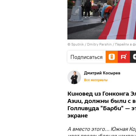
© Sputnik / Dmitry Parshin
/
Перейти в ф
Подписаться
Дмитрий Косырев
Все материалы
Киновед из Гонконга Э
Азии, должны были с 
Голливуда "Барби" — 
экране
А вместо этого… Южная Ко
идет предвыборная кампани