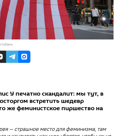
отобанк
лис У печатно скандалит: мы тут, в
восторгом встретить шедевр
это же феминистское пиршество на
рея — страшное место для феминизма, там
я и кандидаты как чумы боятся, чтобы их не