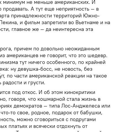
ак минимум не меньше американских. И
о продавать. А тут еще неприятность — в
арта принадлежности территорий Южно-
Пекина, и фильм запретили во Вьетнаме и на
сти, главное же — да неинтересна эта
рога, причем по довольно неожиданным
из американцев не говорит, что это шедевр.
минизма тут ничего особенного, по крайней
ека: ну девушка-босс, не новость, без
ут, по части американской реакции на такое
 радости и грусти.
тится под откос. И об этом кинокритики
о, говоря, что кошмарной стала жизнь в
ориях демократов — типа Лос-Анджелеса или
 что-то свое, родное, подарок от бабушки,
ность, можно сговориться с подругами
вых платьях и всячески отдохнуть от