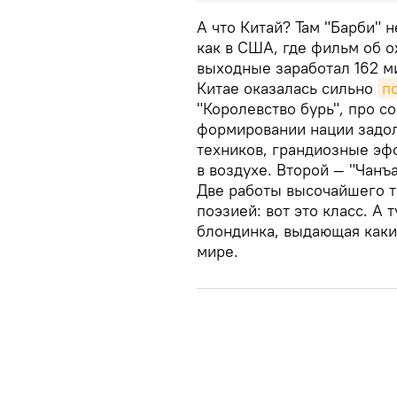
А что Китай? Там "Барби" н
как в США, где фильм об 
выходные заработал 162 ми
Китае оказалась сильно
п
"Королевство бурь", про со
формировании нации задол
техников, грандиозные эф
в воздухе. Второй — "Чанъа
Две работы высочайшего те
поэзией: вот это класс. А 
блондинка, выдающая каки
мире.