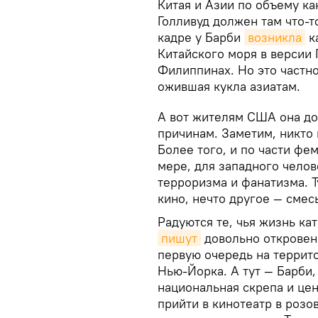
Китая и Азии по объему к
Голливуд должен там что-т
кадре у Барби
возникла
к
Китайского моря в версии 
Филиппинах. Но это частно
ожившая кукла азиатам.
А вот жителям США она до
причинам. Заметим, никто 
Более того, и по части фе
мере, для западного челов
терроризма и фанатизма. Т
кино, нечто другое — смесь
Радуются те, чья жизнь ка
пишут
довольно откровенн
первую очередь на террит
Нью-Йорка. А тут — Барби,
национальная скрепа и цен
прийти в кинотеатр в розо