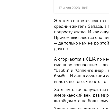
17 июля 2023, 18:11
Эта тема остается как-то 
средний житель Запада, в 
попросту жутко. И как ощу
Причем выявляется она ли
— да только нам не до это
другое.
А огорчаются в США по нес
смешное совпадение — два
"Барби" и "Оппенгеймер",
бомбы. И они в сознании 
вплоть до того, что кто-то
Хотя шуточки получаются 
американский век, дав мир
китайцам это по большому 
Здесь надо напомнить, чт