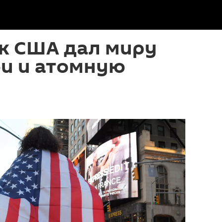
ек США дал миру
би и атомную