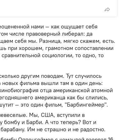
неоцененной нами — как ощущает себя
том числе правоверный либерал: да
щаем себя мы. Разница, мягко скажем, есть.
шь при хорошем, грамотном сопоставлении
й сравнительной социологии, то одно, то
колько другим поводам. Тут случилось
 новых фильма вышли там в один день:
 кинобиография отца американской атомной
сегодняшнего американца как бы слились,
 шутит — это один фильм, "Барбингеймер".
невеселые. Мы, США, вступили в
у бомбу и Барби. А что теперь? Вот и
барабану. Им не страшно и не радостно.
о бомбу Оппенгеймер с командой взорвал 16