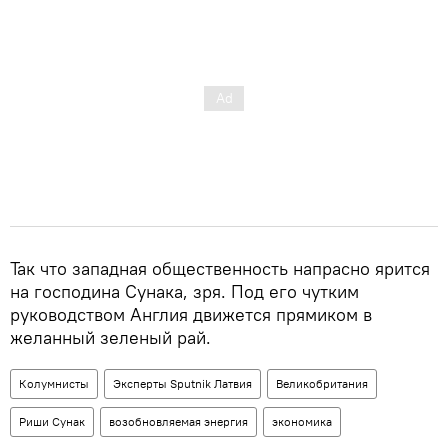
Так что западная общественность напрасно ярится
на господина Сунака, зря. Под его чутким
руководством Англия движется прямиком в
желанный зеленый рай.
Колумнисты
Эксперты Sputnik Латвия
Великобритания
Риши Сунак
возобновляемая энергия
экономика