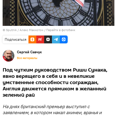
© Sputnik / Алекс Макнотон
/
Перейти в фотобанк
Подписаться
Сергей Савчук
Все материалы
Под чутким руководством Риши Сунака,
явно верящего в себя и в невеликие
умственные способности сограждан,
Англия движется прямиком в желанный
зеленый рай
На днях британский премьер выступил с
заявлением, в котором накал ахинеи, вранья и