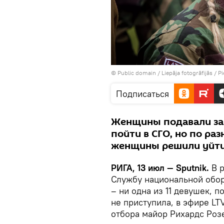
©
Public domain / Liepāja fotogrāfijās / Pi
Подписаться
Женщины подавали зая
пойти в СГО, но по ра
женщины решили уйти
РИГА, 13 июл — Sputnik.
В 
Службу национальной обо
– ни одна из 11 девушек, 
не приступила, в эфире LT
отбора майор Рихардс Роз