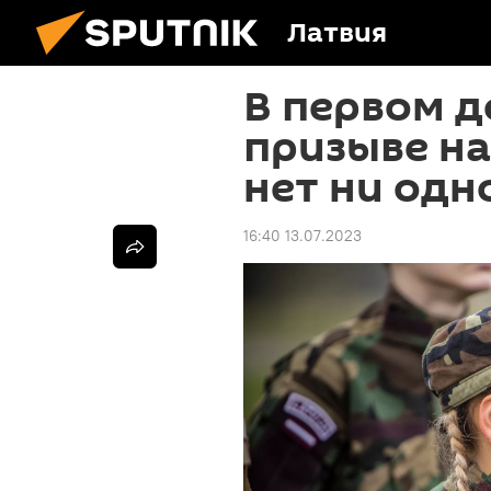
Латвия
В первом 
призыве н
нет ни од
16:40 13.07.2023