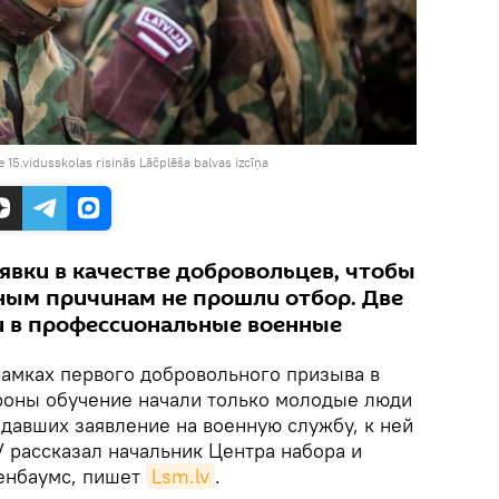
e 15.vidusskolas risinās Lāčplēša balvas izcīņa
вки в качестве добровольцев, чтобы
зным причинам не прошли отбор. Две
 в профессиональные военные
рамках первого добровольного призыва в
роны обучение начали только молодые люди
подавших заявление на военную службу, к ней
V рассказал начальник Центра набора и
енбаумс, пишет
Lsm.lv
.