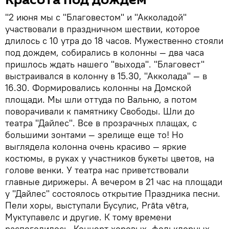
"2 июня мы с "Благовестом" и "Акколадой"
участвовали в праздничном шествии, которое
длилось с 10 утра до 18 часов. Мужественно стояли
под дождем, собирались в колонны — два часа
пришлось ждать нашего "выхода". "Благовест"
выстраивался в колонну в 15.30, "Акколада" — в
16.30. Формировались колонны на Домской
площади. Мы шли оттуда по Вальню, а потом
поворачивали к памятнику Свободы. Шли до
театра "Дайлес". Все в прозрачных плащах, с
большими зонтами — зрелище еще то! Но
выглядела колонна очень красиво — яркие
костюмы, в руках у участников букеты цветов, на
голове венки. У театра нас приветствовали
главные дирижеры. А вечером в 21 час на площади
у "Дайлес" состоялось открытие Праздника песни.
Пели хоры, выступали Бусулис, Prāta vētra,
Муктупавелс и другие. К тому времени
распогодилось. Концерт хоровых, фольклорных,