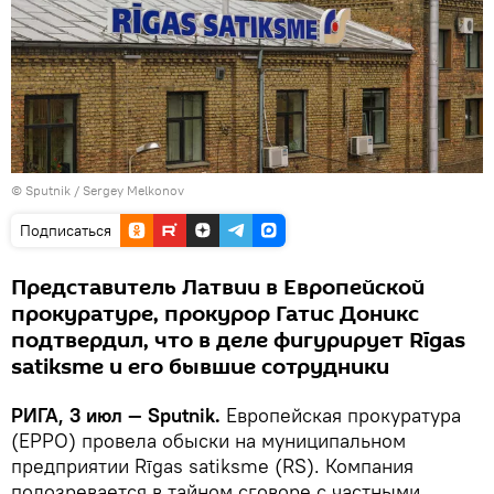
© Sputnik / Sergey Melkonov
Подписаться
Представитель Латвии в Европейской
прокуратуре, прокурор Гатис Доникс
подтвердил, что в деле фигурирует Rīgas
satiksme и его бывшие сотрудники
РИГА, 3 июл — Sputnik.
Европейская прокуратура
(EPPO) провела обыски на муниципальном
предприятии Rīgas satiksme (RS). Компания
подозревается в тайном сговоре с частными